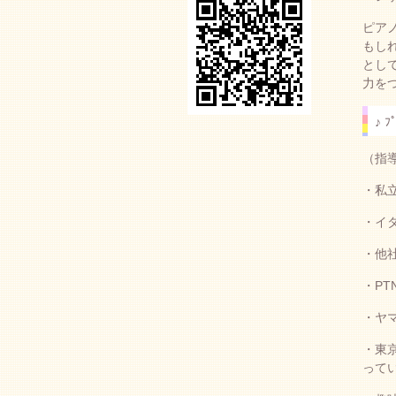
ピア
もし
とし
力を
♪ ﾌ
（指
・私
・イ
・他
・PT
・ヤ
・東
って