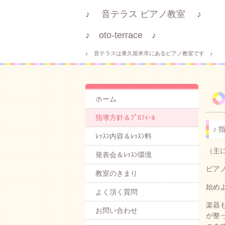
♪ 音テラス ピアノ教室 ♪
♪ oto-terrace ♪
♪ 音テラスは東久留米市にあるピアノ教室です ♪
ホーム
指導方針＆ﾌﾟﾛﾌｨｰﾙ
♪ 
ﾚｯｽﾝ内容＆ﾚｯｽﾝ料
（主
発表会＆ﾚｯｽﾝ環境
ピア
教室のきまり
始め
よく頂く質問
楽器
お問い合わせ
が整