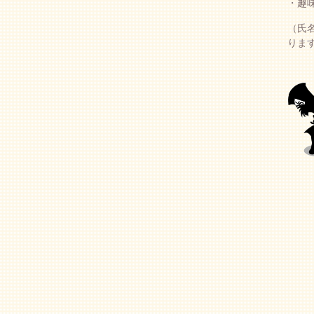
・趣
（氏
りま