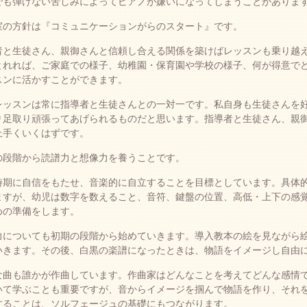
でも弾けない苦しみによってピアノが嫌いになってしまうことがありま
室の方針は『コミュニケーションがらのスタート』です。
者と生徒さん、親御さんと信頼し合える関係を築けばレッスンも乗り越
とれれば、ご家庭での様子、幼稚園・保育園や学校の様子、何が得意で
スンに活かすことができます。
レッスンは常に指導者と生徒さんとの一対一です。私自身も生徒さんを
り足取り頑張ってあげられるものだと思います。指導者と生徒さん、親
上手くいくはずです。
の段階から読譜力と想像力を養うことです。
時期に自信をもたせ、音楽的に自立することを目標としています。具体
ますが、幼児は数字を数えること、音符、鍵盤の位置、高低・上下の感
めの準備をします。
力についても初期の段階から始めていきます。導入教本の絵を見ながら
いきます。その後、白黒の楽譜になったときは、物語をイメージし自由
な曲も誰かが作曲しています。作曲家はどんなことを考えてどんな感情
いて学ぶことも重要ですが、音からイメージを掴んで物語を作り、それ
することは、ソルフェージュの基礎にもつながります。