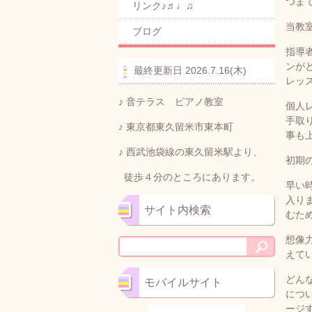
つま
リンク♪♬♩♫
当教
ブログ
指導
ンが
最終更新日 2026.7.16(木)
レッ
♪ 音テラス ピアノ教室
個人
手取
♪ 東京都東久留米市東本町
事も
♪ 西武池袋線の東久留米駅より、
初期
徒歩４分のところにあります。
早い
入り
サイト内検索
むた
想像
えて
どん
モバイルサイト
につ
ージ