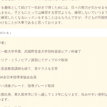
ノを趣味として続けて一生好きで弾くためには、日々の努力が欠かせま
れません。子どもにとっては練習する苦労よりも、練習しないでいつま
て練習したくなるレッスンをすることはもちろんですが、子どもの可能
つけることが大事であると思っております。
ﾟﾛﾌｨｰﾙ ♪
導者）
立一般大学卒業、武蔵野音楽大学別科器楽ピアノ科修了
タリア・ミラノピアノ講習にてディプロマ取得
社音楽教室講師を経て、音テラスを主宰
NA全日本指導者協会会員
マハ演奏グレード、指導グレード取得
京都出身。東久留米市に引っ越して１３年になります。住みやすい便利な
います。